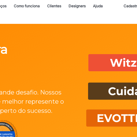
eços
Como funciona
Clientes
Designers
Ajuda
Cadast
ra
rande desafio. Nossos
e melhor represente o
perto do sucesso.