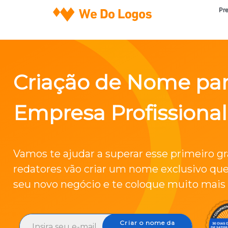
Pr
Criação de Nome pa
Empresa Profissional
Vamos te ajudar a superar esse primeiro g
redatores vão criar um nome exclusivo qu
seu novo negócio e te coloque muito mais 
Criar o nome da