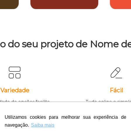
o do seu projeto de Nome d
Variedade
Fácil
dade de opções facilita
Tudo online e simpl
ua escolha pela melhor
recebe a arte em v
arte.
imagem profissio
Utilizamos cookies para melhorar sua experiência de
navegação.
Saiba mais