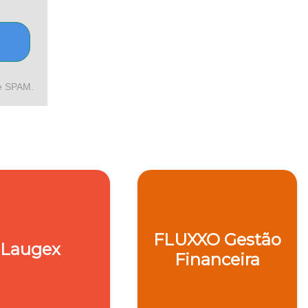
de SPAM.
FLUXXO Gestão
Laugex
Financeira