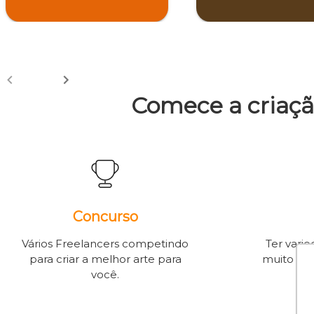
Comece a criaçã
Concurso
Vários Freelancers competindo
Ter varie
para criar a melhor arte para
muito a s
você.